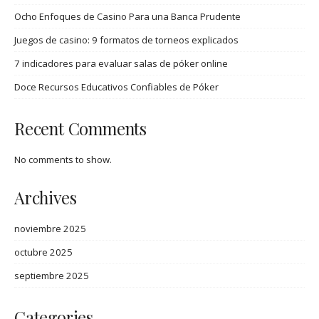
Ocho Enfoques de Casino Para una Banca Prudente
Juegos de casino: 9 formatos de torneos explicados
7 indicadores para evaluar salas de póker online
Doce Recursos Educativos Confiables de Póker
Recent Comments
No comments to show.
Archives
noviembre 2025
octubre 2025
septiembre 2025
Categories