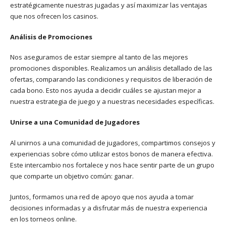
estratégicamente nuestras jugadas y así maximizar las ventajas
que nos ofrecen los casinos.
Análisis de Promociones
Nos aseguramos de estar siempre al tanto de las mejores
promociones disponibles. Realizamos un análisis detallado de las
ofertas, comparando las condiciones y requisitos de liberación de
cada bono. Esto nos ayuda a decidir cuáles se ajustan mejor a
nuestra estrategia de juego y a nuestras necesidades específicas.
Unirse a una Comunidad de Jugadores
Al unirnos a una comunidad de jugadores, compartimos consejos y
experiencias sobre cómo utilizar estos bonos de manera efectiva.
Este intercambio nos fortalece y nos hace sentir parte de un grupo
que comparte un objetivo común: ganar.
Juntos, formamos una red de apoyo que nos ayuda a tomar
decisiones informadas y a disfrutar más de nuestra experiencia
en los torneos online.