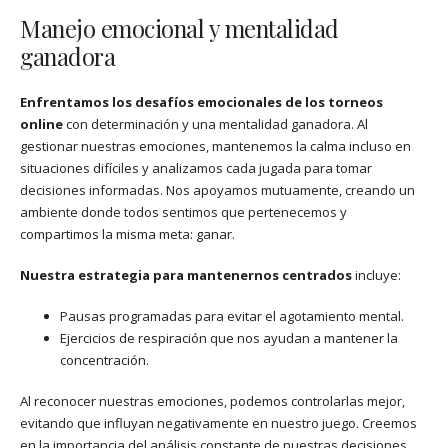
Manejo emocional y mentalidad
ganadora
Enfrentamos los desafíos emocionales de los torneos
online
con determinación y una mentalidad ganadora. Al
gestionar nuestras emociones, mantenemos la calma incluso en
situaciones difíciles y analizamos cada jugada para tomar
decisiones informadas. Nos apoyamos mutuamente, creando un
ambiente donde todos sentimos que pertenecemos y
compartimos la misma meta: ganar.
Nuestra estrategia para mantenernos centrados
incluye:
Pausas programadas para evitar el agotamiento mental.
Ejercicios de respiración que nos ayudan a mantener la
concentración.
Al reconocer nuestras emociones, podemos controlarlas mejor,
evitando que influyan negativamente en nuestro juego. Creemos
en la importancia del análisis constante de nuestras decisiones