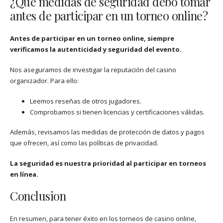
¿Qué medidas de seguridad debo tomar
antes de participar en un torneo online?
Antes de participar en un torneo online, siempre
verificamos la autenticidad y seguridad del evento.
Nos aseguramos de investigar la reputación del casino
organizador. Para ello:
Leemos reseñas de otros jugadores.
Comprobamos si tienen licencias y certificaciones válidas.
Además, revisamos las medidas de protección de datos y pagos
que ofrecen, así como las políticas de privacidad.
La seguridad es nuestra prioridad al participar en torneos
en línea.
Conclusion
En resumen, para tener éxito en los torneos de casino online,