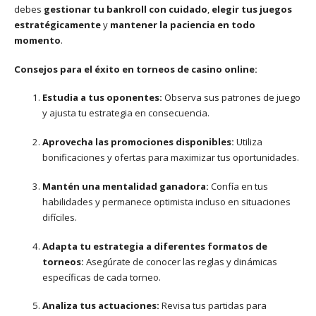
debes
gestionar tu bankroll con cuidado
,
elegir tus juegos
estratégicamente
y
mantener la paciencia en todo
momento
.
Consejos para el éxito en torneos de casino online:
Estudia a tus oponentes:
Observa sus patrones de juego
y ajusta tu estrategia en consecuencia.
Aprovecha las promociones disponibles:
Utiliza
bonificaciones y ofertas para maximizar tus oportunidades.
Mantén una mentalidad ganadora:
Confía en tus
habilidades y permanece optimista incluso en situaciones
difíciles.
Adapta tu estrategia a diferentes formatos de
torneos:
Asegúrate de conocer las reglas y dinámicas
específicas de cada torneo.
Analiza tus actuaciones:
Revisa tus partidas para