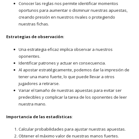
Conocer las reglas nos permite identificar momentos
oportunos para aumentar o disminuir nuestras apuestas,
creando presión en nuestros rivales o protegiendo
nuestras fichas.
Estrategias de observación
:
Una estrategia eficaz implica observar a nuestros
oponentes.
Identificar patrones y actuar en consecuencia.
Al apostar estratégicamente, podemos dar la impresión de
tener una mano fuerte, lo que puede llevar a otros
jugadores a retirarse.
Variar el tamaño de nuestras apuestas para evitar ser
predecibles y complicar la tarea de los oponentes de leer
nuestra mano.
Importancia de las estadísticas
:
Calcular probabilidades para ajustar nuestras apuestas.
Obtener el máximo valor de nuestras manos fuertes.