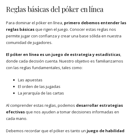
Reglas básicas del póker en línea
Para dominar el póker en línea,
primero debemos entender las
reglas básicas
que rigen el juego. Conocer estas reglas nos
permite jugar con confianza y crear una base sólida en nuestra
comunidad de jugadores.
El póker en línea es un juego de estrategia y estadísticas
,
donde cada decisión cuenta. Nuestro objetivo es familiarizarnos
con las reglas fundamentales, tales como:
Las apuestas
El orden de las jugadas
La jerarquía de las cartas
Al comprender estas reglas, podemos
desarrollar estrategias
efectivas
que nos ayuden a tomar decisiones informadas en
cada mano.
Debemos recordar que el póker es tanto un
juego de habilidad