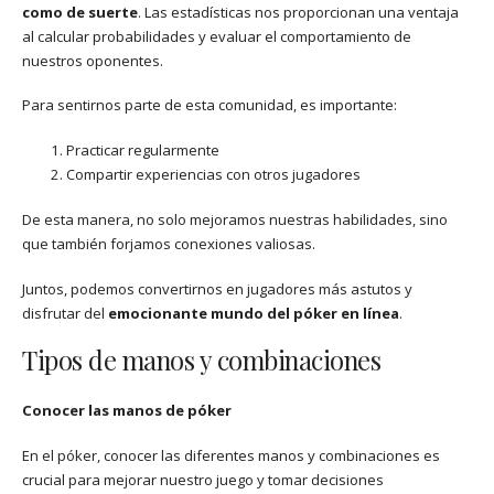
como de suerte
. Las estadísticas nos proporcionan una ventaja
al calcular probabilidades y evaluar el comportamiento de
nuestros oponentes.
Para sentirnos parte de esta comunidad, es importante:
Practicar regularmente
Compartir experiencias con otros jugadores
De esta manera, no solo mejoramos nuestras habilidades, sino
que también forjamos conexiones valiosas.
Juntos, podemos convertirnos en jugadores más astutos y
disfrutar del
emocionante mundo del póker en línea
.
Tipos de manos y combinaciones
Conocer las manos de póker
En el póker, conocer las diferentes manos y combinaciones es
crucial para mejorar nuestro juego y tomar decisiones