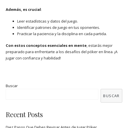
Además, es crucial
:
Leer estadísticas y datos del juego.
Identificar patrones de juego en tus oponentes.
Practicar la paciencia y la disciplina en cada partida.
Con estos conceptos esenciales en mente
, estarás mejor
preparado para enfrentarte a los desafíos del póker en línea. ¡A
jugar con confianza y habilidad!
Buscar
BUSCAR
Recent Posts
Diez Pasos Que Debes Revisar Antes de Jugar Póker