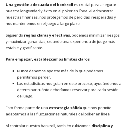
Una gestión adecuada del bankroll
es crucial para asegurar
nuestra longevidad y éxito en el póker en línea. Al administrar
nuestras finanzas, nos protegemos de pérdidas inesperadas y
nos mantenemos en el juego a largo plazo.
Siguiendo
reglas claras y efectivas
, podemos minimizar riesgos
y maximizar ganancias, creando una experiencia de juego más
estable y gratificante.
Para empezar, establezcamos límites claros
:
Nunca debemos apostar más de lo que podemos
permitirnos perder.
Las estadísticas nos guían en este proceso, ayudándonos a
determinar cuánto deberíamos reservar para cada sesión
de juego.
Esto forma parte de una
estrategia sólida
que nos permite
adaptarnos a las fluctuaciones naturales del póker en línea.
Al controlar nuestro bankroll, también cultivamos
disciplina y