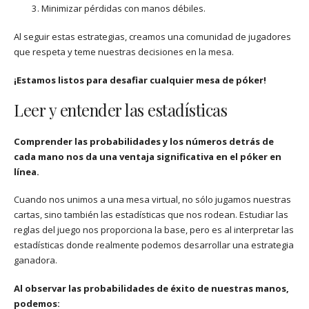
Minimizar pérdidas con manos débiles.
Al seguir estas estrategias, creamos una comunidad de jugadores
que respeta y teme nuestras decisiones en la mesa.
¡Estamos listos para desafiar cualquier mesa de póker!
Leer y entender las estadísticas
Comprender las probabilidades y los números detrás de
cada mano nos da una ventaja significativa en el póker en
línea.
Cuando nos unimos a una mesa virtual, no sólo jugamos nuestras
cartas, sino también las estadísticas que nos rodean. Estudiar las
reglas del juego nos proporciona la base, pero es al interpretar las
estadísticas donde realmente podemos desarrollar una estrategia
ganadora.
Al observar las probabilidades de éxito de nuestras manos,
podemos: