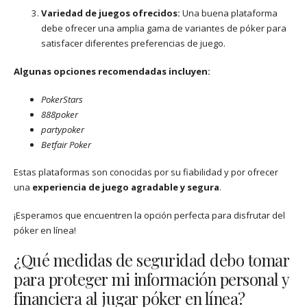
Variedad de juegos ofrecidos:
Una buena plataforma
debe ofrecer una amplia gama de variantes de póker para
satisfacer diferentes preferencias de juego.
Algunas opciones recomendadas incluyen:
PokerStars
888poker
partypoker
Betfair Poker
Estas plataformas son conocidas por su fiabilidad y por ofrecer
una
experiencia de juego agradable y segura
.
¡Esperamos que encuentren la opción perfecta para disfrutar del
póker en línea!
¿Qué medidas de seguridad debo tomar
para proteger mi información personal y
financiera al jugar póker en línea?