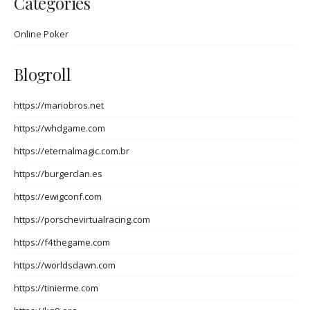
Categories
Online Poker
Blogroll
https://mariobros.net
https://whdgame.com
https://eternalmagic.com.br
https://burgerclan.es
https://ewigconf.com
https://porschevirtualracing.com
https://f4thegame.com
https://worldsdawn.com
https://tinierme.com