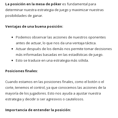
La posición en la mesa de póker
es fundamental para
determinar nuestra estrategia de juego y maximizar nuestras
posibilidades de ganar.
Ventajas de una buena posición:
Podemos observar las acciones de nuestros oponentes
antes de actuar, lo que nos da una ventaja táctica.
Actuar después de los demás nos permite tomar decisiones
más informadas basadas en las estadísticas de juego.
Esto se traduce en una estrategia más sólida.
Posiciones finales:
Cuando estamos en las posiciones finales, como el botón o el
corte, tenemos el control, ya que conocemos las acciones de la
mayoría de los jugadores. Esto nos ayuda a ajustar nuestra
estrategia y decidir si ser agresivos o cautelosos.
Importancia de entender la posición: