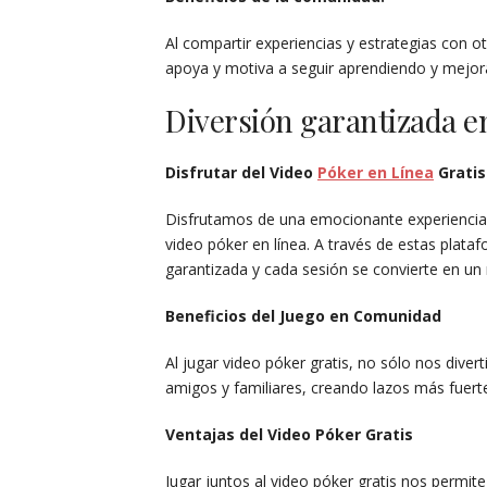
Al compartir experiencias y estrategias con
apoya y motiva a seguir aprendiendo y mejor
Diversión garantizada en
Disfrutar del Video
Póker en Línea
Gratis
Disfrutamos de una emocionante experiencia d
video póker en línea. A través de estas pla
garantizada y cada sesión se convierte en u
Beneficios del Juego en Comunidad
Al jugar video póker gratis, no sólo nos div
amigos y familiares, creando lazos más fuer
Ventajas del Video Póker Gratis
Jugar juntos al video póker gratis nos permi