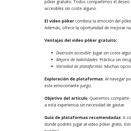
póker gratuito. Todos compartimos el deseo 
accesibles sin coste alguno.
El video póker
combina la emoción del póker
Además, ofrece la oportunidad de mejorar nues
Ventajas del video póker gratuito:
Diversión accesible
: Jugar sin coste algu
Mejora de habilidades
: Práctica sin ries
Variedad de plataformas
: Muchas opcion
Exploración de plataformas
: Al navegar p
este emocionante juego.
Objetivo del artículo
: Queremos compartir 
a esta experiencia sin necesidad de gastar.
Guía de plataformas recomendadas
: A c
donde podréis jugar al video póker gratis. Es
nuestra.