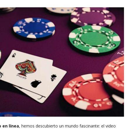
 en línea
, hemos descubierto un mundo fascinante: el video