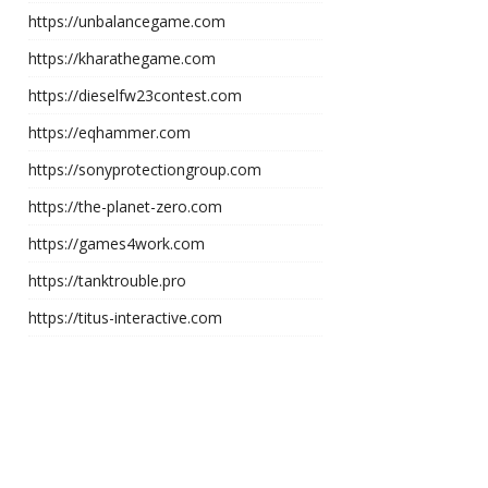
https://unbalancegame.com
https://kharathegame.com
https://dieselfw23contest.com
https://eqhammer.com
https://sonyprotectiongroup.com
https://the-planet-zero.com
https://games4work.com
https://tanktrouble.pro
https://titus-interactive.com