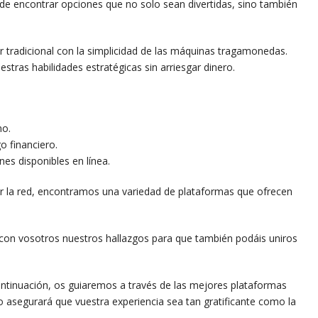
de encontrar opciones que no solo sean divertidas, sino también
 tradicional con la simplicidad de las máquinas tragamonedas.
tras habilidades estratégicas sin arriesgar dinero.
no.
go financiero.
es disponibles en línea.
or la red, encontramos una variedad de plataformas que ofrecen
con vosotros nuestros hallazgos para que también podáis uniros
ontinuación, os guiaremos a través de las mejores plataformas
to asegurará que vuestra experiencia sea tan gratificante como la