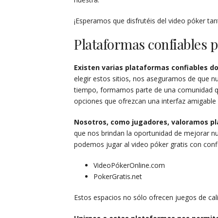
¡Esperamos que disfrutéis del video póker ta
Plataformas confiables p
Existen varias plataformas confiables do
elegir estos sitios, nos aseguramos de que nu
tiempo, formamos parte de una comunidad q
opciones que ofrezcan una interfaz amigable
Nosotros, como jugadores, valoramos pla
que nos brindan la oportunidad de mejorar nue
podemos jugar al video póker gratis con confi
VideoPókerOnline.com
PokerGratis.net
Estos espacios no sólo ofrecen juegos de cal