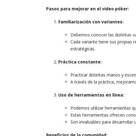
Pasos para mejorar en el video póker:
Familiarización con variantes:
Debemos conocer las distintas var
Cada variante tiene sus propias r
estratégicas.
Práctica constante:
Practicar distintas manos y escen
A través de la práctica, mejoram
Uso de herramientas en línea:
Podemos utilizar herramientas qu
Estas herramientas ofrecen con
Son invaluables para desarrollar 
Beneficios de la comunidad: