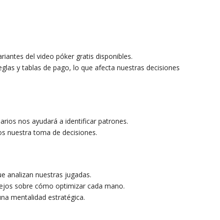
iantes del video póker gratis disponibles.
eglas y tablas de pago, lo que afecta nuestras decisiones
arios nos ayudará a identificar patrones.
os nuestra toma de decisiones.
e analizan nuestras jugadas.
sejos sobre cómo optimizar cada mano.
una mentalidad estratégica.